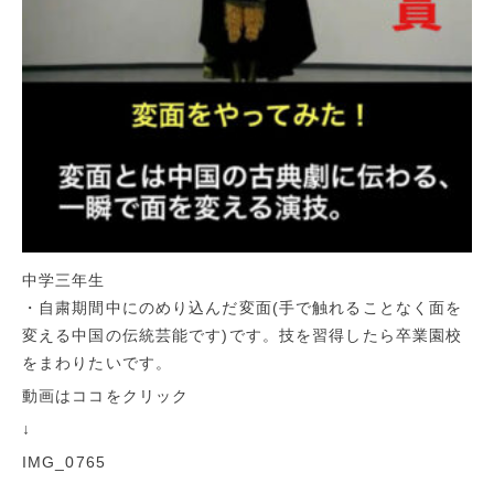
中学三年生
・自粛期間中にのめり込んだ変面(手で触れることなく面を
変える中国の伝統芸能です)です。技を習得したら卒業園校
をまわりたいです。
動画はココをクリック
↓
IMG_0765