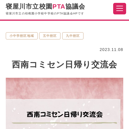
寝屋川市立校園
PTA
協議会
寝屋川市立の幼稚園小学校中学校のPTA協議会HPです
小中学校区地域
五中校区
九中校区
2023.11.08
西南コミセン日帰り交流会