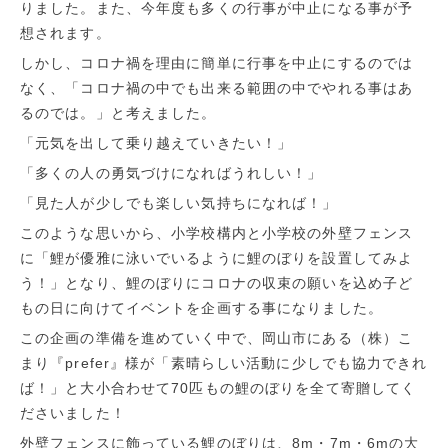
りました。また、今年度も多くの行事が中止になる事が予
想されます。
しかし、コロナ禍を理由に簡単に行事を中止にするのでは
なく、「コロナ禍の中でも出来る範囲の中でやれる事はあ
るのでは。」と考えました。
「元気を出して乗り越えていきたい！」
「多くの人の勇気づけになればうれしい！」
「見た人が少しでも楽しい気持ちになれば！」
このような思いから、小学校構内と小学校の外壁フェンス
に「鯉が優雅に泳いでいるように鯉のぼりを設置してみよ
う！」となり、鯉のぼりにコロナの収束の願いを込め子ど
もの日に向けてイベントを企画する事になりました。
この企画の準備を進めていく中で、岡山市にある（株）こ
まり『prefer』様が「素晴らしい活動に少しでも協力できれ
ば！」と大小合わせて70匹もの鯉のぼりを全て寄贈してく
ださいました！
外壁フェンスに飾っている鯉のぼりは、8m・7m・6mの大