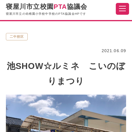
寝屋川市立校園
PTA
協議会
寝屋川市立の幼稚園小学校中学校のPTA協議会HPです
二中校区
2021.06.09
池SHOW☆ルミネ こいのぼ
りまつり